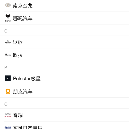
南京金龙
哪吒汽车
O
讴歌
欧拉
P
Polestar极星
朋克汽车
Q
奇瑞
东风日产启辰