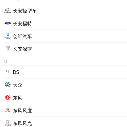
长安轻型车
长安福特
创维汽车
长安深蓝
D
DS
大众
东风
东风风度
东风风光