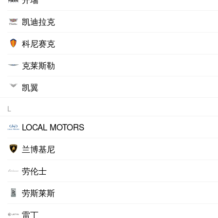
凯迪拉克
科尼赛克
克莱斯勒
凯翼
L
LOCAL MOTORS
兰博基尼
劳伦士
劳斯莱斯
雷丁