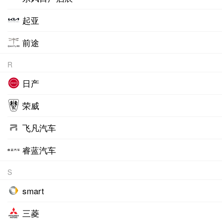
起亚
前途
R
日产
荣威
飞凡汽车
睿蓝汽车
S
smart
三菱