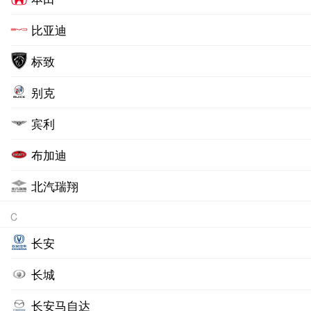
比亚迪
标致
别克
宾利
布加迪
北汽瑞翔
C
长安
长城
长安马自达