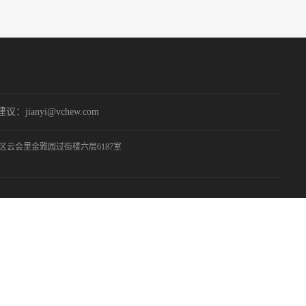
：jianyi@vchew.com
云会里金雅园过街楼六层6187室