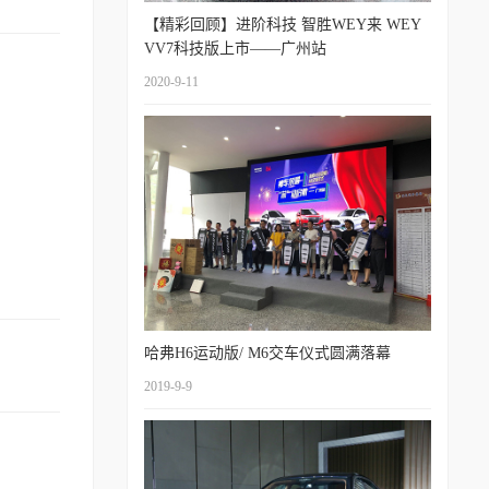
【精彩回顾】进阶科技 智胜WEY来 WEY
VV7科技版上市——广州站
2020-9-11
哈弗H6运动版/ M6交车仪式圆满落幕
2019-9-9