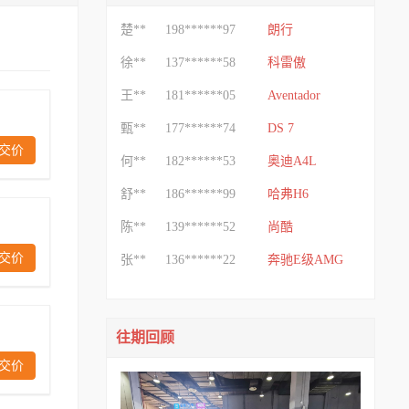
楚**
198******97
朗行
徐**
137******58
科雷傲
王**
181******05
Aventador
甄**
177******74
DS 7
交价
何**
182******53
奥迪A4L
舒**
186******99
哈弗H6
陈**
139******52
尚酷
交价
张**
136******22
奔驰E级AMG
黄**
137******11
捷达
楚**
198******97
雅阁
往期回顾
交价