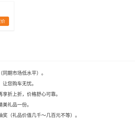
交价
（同期市场低水平）。
，让您购车无忧。
再享折上折，价格舒心可靠。
精美礼品一份。
抽奖（礼品价值几千～几百元不等）。