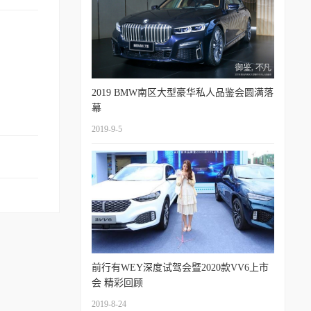
2019 BMW南区大型豪华私人品鉴会圆满落
幕
2019-9-5
前行有WEY深度试驾会暨2020款VV6上市
会 精彩回顾
2019-8-24