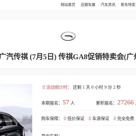
网站首页
近期车展
汽车资讯
新车特
广汽传祺 (7月5日) 传祺GA8促销特卖会(广

活动倒计时：
还剩 1 天 0 小时 9 分 2 秒
57
27266
本期报名：
人
累积报名：
购车保障：

低价保证

车源保证

完全免费