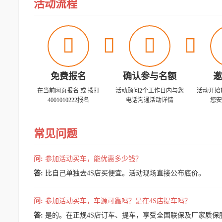
活动流程




免费报名
确认参与名额
邀
在当前网页报名 或 拨打
活动顾问2个工作日内与您
活动开始
4001010222报名
电话沟通活动详情
您安
常见问题
问:
参加活动买车，能优惠多少钱？
答:
比自己单独去4S店买便宜。活动现场直接公布底价。
问:
参加活动买车，车源可靠吗？是在4S店提车吗？
答:
是的。在正规4S店订车、提车，享受全国联保及厂家质保