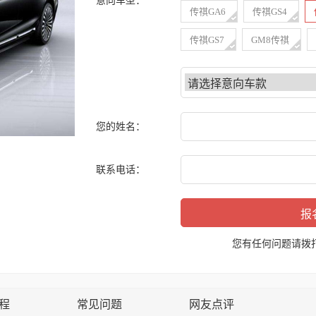
意向车型：
传祺GA6
传祺GS4
传祺GS7
GM8传祺
您的姓名：
联系电话：
您有任何问题请拨
程
常见问题
网友点评