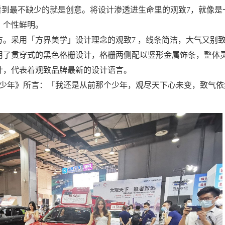
看到最不缺少的就是创意。将设计渗透进生命里的观致7，就像是
、个性鲜明。
方。采用「方界美学」设计理念的观致7 ，线条简洁，大气又别
用了贯穿式的黑色格栅设计，格栅两侧配以竖形金属饰条，整体
计，代表着观致品牌最新的设计语言。
致少年》所言：「我还是从前那个少年，观尽天下心未变，致气依