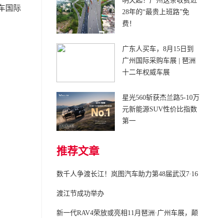
明天起！广州这条收费近
车国际
28年的“最贵上班路”免
费！
广东人买车，8月15日到
广州国际采购车展 | 琶洲
十二年权威车展
星光560斩获杰兰路5-10万
元新能源SUV性价比指数
第一
推荐文章
数千人争渡长江！岚图汽车助力第48届武汉7∙16
渡江节成功举办
新一代RAV4荣放或亮相11月琶洲·广州车展，颠