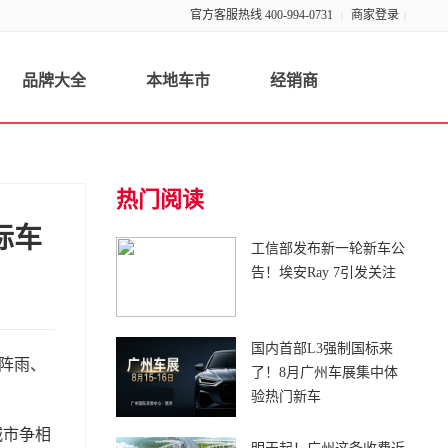
官方客服热线 400-994-0731
商家登录
|
|
品牌大全
本地车市
经销商
热门阅读
际车
工信部发布新一轮新车公
告！埃安Ray 7引发关注
国内首部L3强制国标来
阵雨、
了！8月广州车展集中体
验热门新车
城市争相