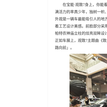
在宝能·观致7身上，你能
满活力的率真少年，独树一帜
外观是一辆车最能吸引人的地
着工艺设计美感。前脸部分采
帕特农神庙⽴柱的炫亮双眸设
正如车展上，观致7主题曲《
路向前」。