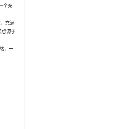
一个充
致，充满
灵感源于
然，一