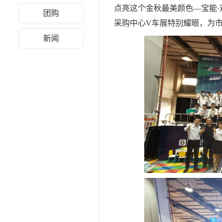
点亮这个金秋最美颜色—宝能·
团购
采购中心V车展特别耀眼，为
新闻