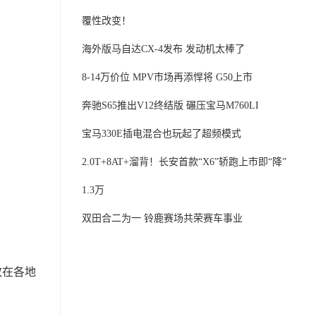
覆性改变！
海外版马自达CX-4发布 发动机太棒了
8-14万价位 MPV市场再添悍将 G50上市
奔驰S65推出V12终结版 碾压宝马M760LI
宝马330E插电混合也玩起了超频模式
2.0T+8AT+溜背！长安首款“X6”轿跑上市即“降”
1.3万
双田合二为一 铃鹿赛场共荣赛车事业
致在各地