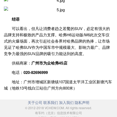
结语
可以看出，但凡让消费者趋之若鹜的SUV，必定有强大的
品牌支持和极致的产品力支撑。哈弗H6运动版/M6此次交车仪
式的火爆场面，再次引起社会各界对哈弗品牌的热捧，让市场
见证了哈弗SUV作为中国车市中规模最大、影响力最广、品牌
竞争力最强的SUV品牌的吸引力能达到的高度。
供稿商家：
广州市为众哈弗
4S
店
电话：
020-82696999
地址：广州市增城区新塘镇107国道太平洋工业区新塘汽车
城（地铁13号线白江站往广州方向800米）
关于公司
联系我们
加入我们
隐私声明
© 2012-2018 VCHEW.COM. All rights reserved.
有车约（北京）信息技术有限公司