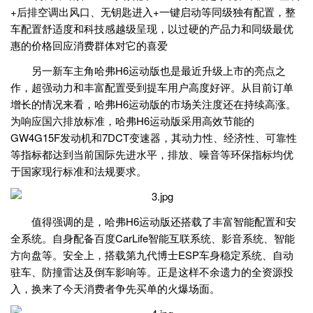
+后排空调出风口、无钥匙进入+一键启动等同级独有配置，整
车配置舒适度和科技感越级呈现，以过硬的产品力和同级最优
惠的价格回应消费群体对它的喜爱
另一新车主角哈弗H6运动版也是最近升级上市的亮点之
作，超强动力和丰富配置受到提车用户高度好评。从目前订单
增长的情况来看，哈弗H6运动版的市场关注度还在持续高涨。
为响应国六排放标准，哈弗H6运动版采用高效节能的
GW4G15F发动机和7DCT变速器，其动力性、经济性、可靠性
等指标都达到当前国际先进水平，排放、噪音等环保指标均优
于国家现行标准和法规要求。
值得强调的是，哈弗H6运动版还搭载了丰富智能配置和安
全系统。自身配备百度CarLife智能互联系统、影音系统、智能
方向盘等。安全上，搭载第九代博士ESP车身稳定系统、自动
驻车、防撞雷达及倒车影响等。正是这样不余遗力的全资源投
入，换来了今天消费者争先买单的火爆场面。