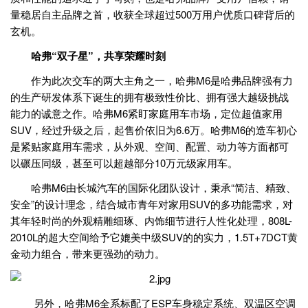
量稳居自主品牌之首，收获全球超过500万用户优质口碑背后的
玄机。
哈弗“双子星”，共享荣耀时刻
作为此次交车的两大主角之一，哈弗M6是哈弗品牌强有力
的生产研发体系下诞生的拥有极致性价比、拥有强大越级挑战
能力的诚意之作。哈弗M6紧盯家庭用车市场，定位超值家用
SUV，经过升级之后，起售价依旧为6.6万。哈弗M6的造车初心
是紧贴家庭用车需求，从外观、空间、配置、动力等方面都可
以碾压同级，甚至可以超越部分10万元级家用车。
哈弗M6由长城汽车的国际化团队设计，秉承“简洁、精致、
安全”的设计理念，结合城市青年对家用SUV的多功能需求，对
其年轻时尚的外观精雕细琢、内饰细节进行人性化处理，808L-
2010L的超大空间给予它媲美中级SUV的的实力，1.5T+7DCT黄
金动力组合，带来更强劲的动力。
另外，哈弗M6全系标配了ESP车身稳定系统、双温区空调