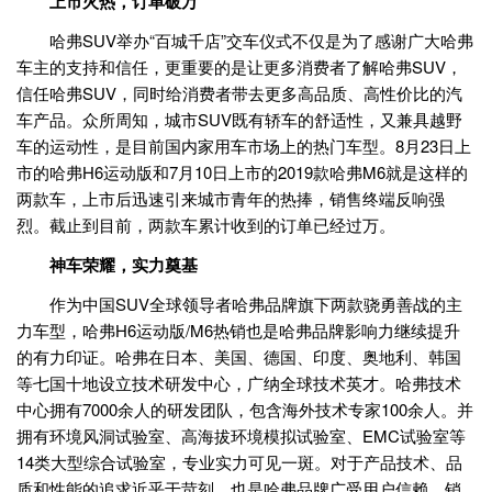
上市火热，订单破万
哈弗SUV举办“百城千店”交车仪式不仅是为了感谢广大哈弗
车主的支持和信任，更重要的是让更多消费者了解哈弗SUV，
信任哈弗SUV，同时给消费者带去更多高品质、高性价比的汽
车产品。众所周知，城市SUV既有轿车的舒适性，又兼具越野
车的运动性，是目前国内家用车市场上的热门车型。8月23日上
市的哈弗H6运动版和7月10日上市的2019款哈弗M6就是这样的
两款车，上市后迅速引来城市青年的热捧，销售终端反响强
烈。截止到目前，两款车累计收到的订单已经过万。
神车荣耀，实力奠基
作为中国SUV全球领导者哈弗品牌旗下两款骁勇善战的主
力车型，哈弗H6运动版/M6热销也是哈弗品牌影响力继续提升
的有力印证。哈弗在日本、美国、德国、印度、奥地利、韩国
等七国十地设立技术研发中心，广纳全球技术英才。哈弗技术
中心拥有7000余人的研发团队，包含海外技术专家100余人。并
拥有环境风洞试验室、高海拔环境模拟试验室、EMC试验室等
14类大型综合试验室，专业实力可见一斑。对于产品技术、品
质和性能的追求近乎于苛刻，也是哈弗品牌广受用户信赖，销