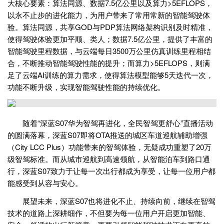
大核心要素：算法同源、数据7.5亿公里以及算力>5EFLOPS，
以永不止步的进化能力，为用户带来了常用常新的智能驾驶体
验。算法同源，共享GOD与PDP算法网络架构识别及时精准，
使得驾驶体验更加平顺、类人；数据7.5亿公里，提供了丰富的
智能驾驶里程数据，与云端每日3500万公里仿真训练里程相结
合，不断推动智能驾驶性能的提升；而算力>5EFLOPS，则满
足了云端AI训练的算力需求，使得算法模型能够5天迭代一次，
功能不断升级，实现智能驾驶性能的持续优化。
随着“深蓝S07华为智驾再进化，全民智驾更舒心”直播活动
的圆满落幕，深蓝S07即将OTA推送的城区车道巡航辅助增强
（City LCC Plus）功能带来的智驾体验，无疑成功重塑了20万
级智驾标准。而从城市巡航到高速领航，从智能泊车到路口通
行，深蓝S07致力于让每一次出行都成为享受，让每一位用户都
能感受到从容与安心。
展望未来，深蓝S07也将进化不止、持续向前，继续在智驾
技术的道路上深耕细作，不但要为每一位用户开启更加智能、