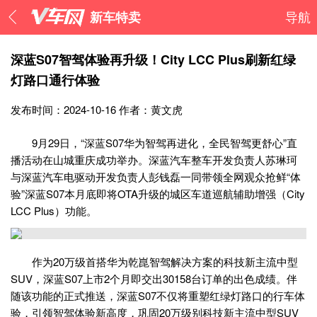
新车特卖
导航
深蓝S07智驾体验再升级！City LCC Plus刷新红绿
灯路口通行体验
发布时间：2024-10-16
作者：黄文虎
9月29日，“深蓝S07华为智驾再进化，全民智驾更舒心”直
播活动在山城重庆成功举办。深蓝汽车整车开发负责人苏琳珂
与深蓝汽车电驱动开发负责人彭钱磊一同带领全网观众抢鲜“体
验”深蓝S07本月底即将OTA升级的城区车道巡航辅助增强（City
LCC Plus）功能。
作为20万级首搭华为乾崑智驾解决方案的科技新主流中型
SUV，深蓝S07上市2个月即交出30158台订单的出色成绩。伴
随该功能的正式推送，深蓝S07不仅将重塑红绿灯路口的行车体
验，引领智驾体验新高度，巩固20万级别科技新主流中型SUV