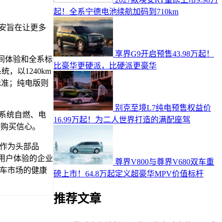
起！全系宁德电池续航加码到710km
安旨在让更多
享界G9开启预售43.98万起！
空间体验和全系标
比豪华更硬派，比硬派更豪华
以1240km
值标准；纯电版则
别克至境L7纯电预售权益价
系统自燃、电
16.99万起！为二人世界打造的满配座驾
的购买信心。
作为头部品
用户体验的企业
尊界V800与尊界V680双车重
车市场的健康
磅上市！64.8万起定义超豪华MPV价值标杆
推荐文章