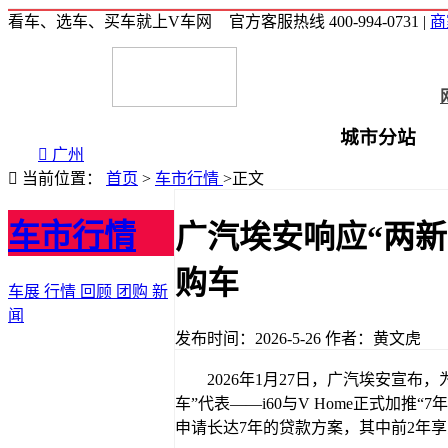
看车、选车、买车就上V车网
官方客服热线 400-994-0731
|
商
城市分站

广州

当前位置：
首页
>
车市行情
>
正文
车市行情
广汽埃安响应“两新”
购车
车展
行情
回顾
团购
新
闻
发布时间：2026-5-26
作者：黄文虎
2026年1月27日，广汽埃安宣
车”代表——i60与V Home正式加推
申请长达7年的贷款方案，其中前2年享