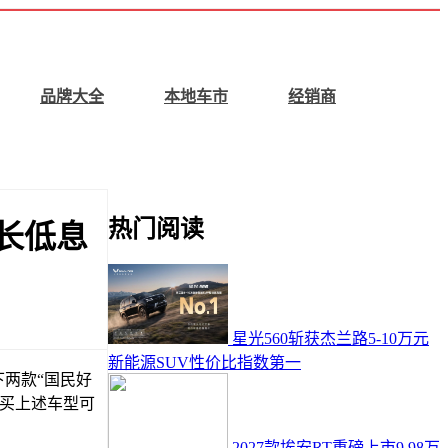
品牌大全
本地车市
经销商
热门阅读
超长低息
星光560斩获杰兰路5-10万元
新能源SUV性价比指数第一
下两款“国民好
者购买上述车型可
2027款埃安RT重磅上市9.98万