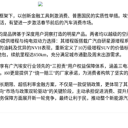
策框架下，以创新金融工具刺激消费、普惠国民的实质性举措。埃
活，有望进一步激活春节前后的汽车消费市场。
me，均是品牌基于深度用户洞察打造的明星产品。两者均以越级的
0提供增程与纯电双动力选择：其增程版搭载广汽自研星源增程系统，
0km的油耗及优异的NVH表现，重新定义了10万级增程SUV的价
电池包，续航里程达650km，充分满足城市通勤及周末出游需求。
享有广汽埃安行业领先的“三担责”用户权益保障体系，涵盖三电
i60更是提供了“烧一赔三”的厂家承诺，为消费者构筑了坚实
长期限、超低利率金融方案，不仅是一款促销政策，更体现了其
转向“市场与政策双轮驱动”的关键阶段，主动承担促进消费、提升
务保障方面展开新一轮竞争，最终让利于民，推动整个新能源汽