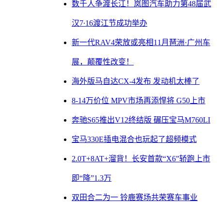
数千人争渡长江！岚图汽车助力第48届武
汉7∙16渡江节成功举办
新一代RAV4荣放或亮相11月琶洲·广州车
展，颠覆性改变！
海外版马自达CX-4发布 发动机太棒了
8-14万价位 MPV市场再添悍将 G50上市
奔驰S65推出V12终结版 碾压宝马M760LI
宝马330E插电混合也玩起了超频模式
2.0T+8AT+溜背！长安首款“X6”轿跑上市
即“降”1.3万
双田合二为一 铃鹿赛场共荣赛车事业