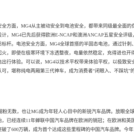
安全方面，MG4从主被动安全到电池安全，都带来同级最全面的
，MG4已先后获得欧洲E-NCAP和澳洲ANCAP五星安全评
质标杆。电池安全方面，MG4全球首搭的半固态电池，通过针刺
起火，即使在极寒环境下冻透整夜，电量依然稳定，充得进也开
电出行体验。可以说，MG4以技术平权带来体验平权，以极致安
认可，堪称纯电两厢第三代神车，成为消费者“闭眼入、不踩坑”
圈粉无数，也让MG成为年轻人心目中的新锐汽车品牌。放眼全球
开始，已经连续11年蝉联中国汽车品牌在欧洲的销冠；在欧洲和英
破了600万辆，成为首个达成这些里程碑的中国汽车品牌。今年1