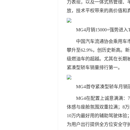
力表现，以及一体式热管理、
放，技术平权带来的高价值和真
MG4月销15000+强势进
中国汽车流通协会乘用车
攀升至62.9%，创历史新高
级燃油车的超越。尤其在长期被
紧凑型轿车销量排行第一。
MG4首夺紧凑型轿车月销
MG4在配置上诚意满满
体感与座舱氛围双重拉满；8
10万内最好用的辅助驾驶体验
为用户出行提供全方位安全守