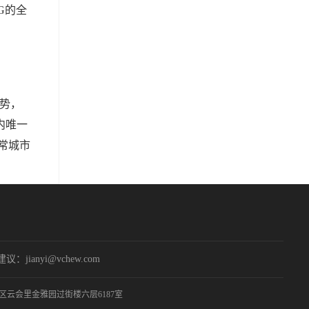
G的全
之势，
内唯一
日常城市
：jianyi@vchew.com
云会里金雅园过街楼六层6187室