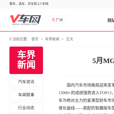
看车、选车、买车就上V车网

广州
网
>
>

当前位置：
首页
车界新闻
正文
车界
5月M
新闻
汽车资讯
国内汽车市场格局迎来变革
15000+的成绩强势进入TO
车闻轶事
车为绝对主力的紧凑型轿车市场
行业动态
增长曲线——高配的智趣版车型