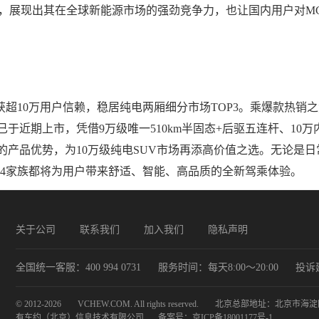
%，展现出其在全球新能源市场的强劲竞争力，也让国内用户对M
获超10万用户信赖，稳居纯电两厢细分市场TOP3。乘爆款热销
X已于近期上市，凭借9万级唯一510km半固态+后驱五连杆、10万
有的产品优势，为10万级纯电SUV市场再添高价值之选。无论是
G4家族都将为用户带来舒适、智能、高品质的全新驾乘体验。
关于公司
联系我们
加入我们
隐私声明
全国统一客服：400 994 0731
服务时间：每天8:00～20:00
投诉建议
© 2012-2026
VCHEW.COM. All rights reserved.
北京总部地址：北京市海淀区
有车约（北京）信息技术有限公司
备案号：
京ICP备18001177号-1