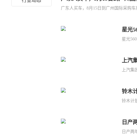
行业动态
广东人买车，8月15日到广州国际采购车展 
星光5
星光56
上汽
上汽集团
铃木计
铃木计划
日产
日产两年