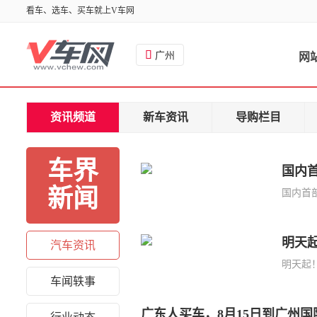
看车、选车、买车就上V车网

广州
网
资讯频道
新车资讯
导购栏目
车界
国内
新闻
国内首部
明天起
汽车资讯
明天起！
车闻轶事
广东人买车，8月15日到广州国