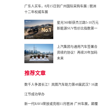
广东人买车，8月15日到广州国际采购车展 | 琶洲
十二年权威车展
星光560斩获杰兰路5-10万元
新能源SUV性价比指数第一
上汽集团与通用汽车签署合
资续约协议！再续20年加码
未来
推荐文章
数千人争渡长江！岚图汽车助力第48届武汉7∙16渡
江节成功举办
新一代RAV4荣放或亮相11月琶洲·广州车展，颠覆