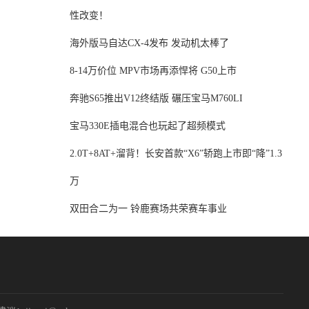
性改变！
海外版马自达CX-4发布 发动机太棒了
8-14万价位 MPV市场再添悍将 G50上市
奔驰S65推出V12终结版 碾压宝马M760LI
宝马330E插电混合也玩起了超频模式
2.0T+8AT+溜背！长安首款“X6”轿跑上市即“降”1.3
万
双田合二为一 铃鹿赛场共荣赛车事业