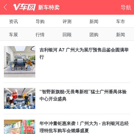
新车特卖
导航
资讯
导购
评测
新闻
车市
车展
行情
回顾
团购
新闻
吉利银河 A7 广州大为展厅预售品鉴会圆满举
行
“智野新旗舰•无畏粤新程”猛士广州番禺体验
中心开业盛典
年中冲量钜惠来袭！广州大为 - 吉利银河总经
理特批车购车会燃爆盛夏