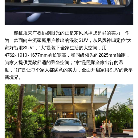
能征服朱广权挑剔眼光的正是东风风神L8超群的实力。作
为一款面向主流家庭用户推出的混动SUV，东风风神L8定位“大
家好智混SUV”，“大”是装下全家生活的大空间，用
4762×1910×1677mm的长宽高，和同级领先的2825mm轴距，
为家人提供宽敞舒适的乘坐空间；“家”是照顾全家出行的温
度，“好”是让每个家人都满意的实力，全面开启家用SUV的豪享
新境界。