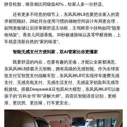
静音轮胎，噪音相比同级低40%，给家人多一分舒适。
还有更多不经意的细节上，东风风神L8也要把全家人的需
求都照顾好。28处符合使用习惯的储物空间设计布局更合理，
副驾老板键让后排掌握舒适主动权，主驾椅背小挂钩如同“隐形
收纳架”。香奈儿同源香氛、30秒极速除味以及零甲醛座舱，上
车就是清新自然的“家的味道“。
智能无感支付方便到家，双AI管家比你更懂家
既要舒适的内在，也要有趣的灵魂，才能让全家都满意。
东风风神L8搭载天元智舱，拥有高级的无感智能。作为全球首
批支付宝智慧支付战略车型，东风风神L8可实现停车缴费无感
支付、无感充电支付、无感生活支付、无感蓝牙钥匙和无感导
航接续。搭载Deepseek&豆包双AI大模型，东风风神L8可以做
孩子的“百科全书”和“讲解大师”。四音区智能语音识别，更精
准、更抗扰、更抗噪，行车更安全。