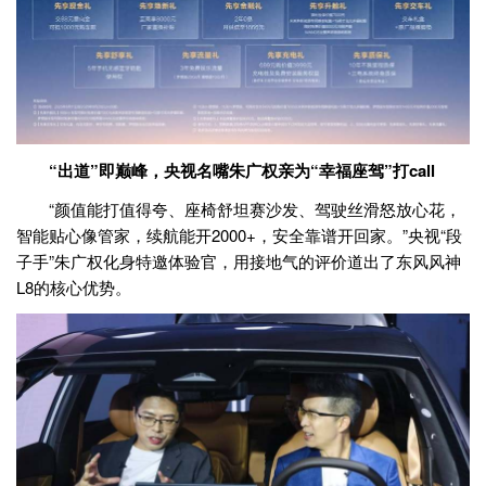
“出道”即巅峰，央视名嘴朱广权亲为“幸福座驾”打call
“颜值能打值得夸、座椅舒坦赛沙发、驾驶丝滑怒放心花，
智能贴心像管家，续航能开2000+，安全靠谱开回家。”央视“段
子手”朱广权化身特邀体验官，用接地气的评价道出了东风风神
L8的核心优势。