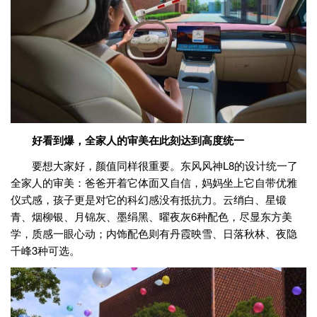
好看到爆，全家人的审美在此刻达到高度统一
要想大家好，颜值同样很重要。东风风神L8的设计统一了
全家人的审美：爸爸开着它体面又自信，妈妈坐上它自带优雅
仪式感，孩子更是对它的科幻感没有抵抗力。云绡白、星锻
青、烟柳银、月锦灰、墨绢黑、曜夜灰6种配色，尽显东方美
学，质感一眼心动；内饰配色则有丹霞映雪、日落秋林、夜隐
千峰3种可选。