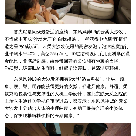
首先就是同级最舒适的座椅。东风风神L8的云柔大沙发，
不惜成本完成“沙发大厂”的自我超越，一举获得中汽研“座椅舒
适之星”权威认证。云柔大沙发使用的高密发泡，泡沫密度超行
业平均水平40%，高达75kg/m³。10层结构设计采用更科学的黄
金配比，叠满舒适感，给你带回弹的柔软和有包裹的支撑。
PVC婴儿级亲肤材质面料，触感柔软亲肤，易清洁更环保。
东风风神L8的大沙发还拥有6大“舒适白科技”，让头、颈、
肩、腰、臀、腿都能获得更好的支撑，舒适又健康。舒适、柔
软兼顾包裹性与支撑性的人机工学设计，连北京航天总医院的
主治医生通过医学视角审视过后，都表示：东风风神L8的云柔
大沙发十分贴合人体的生理曲度，有助于保持合理的坐姿体
态，保护腰椎胸椎颈椎的长期健康。“