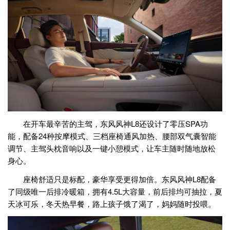
在开车最辛苦的主驾，东风风神L8还设计了零压SPA功
能，配备24种按摩模式、三档座椅通风加热、腰部双气囊智能
调节、主驾头枕音响以及一键小憩模式，让车主随时随地放松
身心。
座椅舒适只是标配，豪华享受更得加倍。东风风神L8配备
了同级唯一后排冷暖箱，拥有4.5L大容量，前后排均可抽拉，夏
天冰可乐，冬天热早餐，路上孩子饿了渴了，妈妈随时投喂。