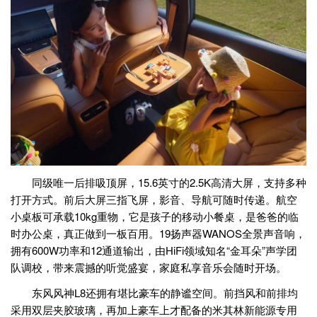
同级唯一后排吸顶屏，15.6英寸的2.5K高清大屏，支持多种
打开方式。前后大屏三指飞屏，影音、导航可随时传递。航空
小桌板可承载10kg重物，它是孩子的移动小餐桌，是爸爸的临
时办公桌，真正做到一板百用。19扬声器WANOS全景声音响，
拥有600W功率和12通道输出，由HiFi领域知名“金耳朵”声学团
队调校，带来震撼的听觉盛宴，家庭私享音乐会随时开场。
东风风神L8还拥有堪比豪车的静谧空间。前挡风和前排均
采用双层夹胶玻璃，再加上豪车上才配备的米其林新能源专用