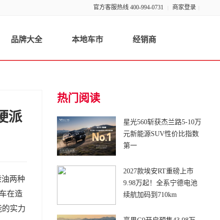
官方客服热线 400-994-0731
商家登录
|
|
品牌大全
本地车市
经销商
热门阅读
硬派
星光560斩获杰兰路5-10万
元新能源SUV性价比指数
第一
2027款埃安RT重磅上市
柴油两种
9.98万起！全系宁德电池
新车在造
续航加码到710km
能的实力