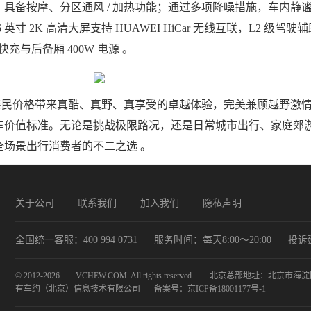
具备按摩、分区通风 / 加热功能；通过多项降噪措施，车内静
英寸 2K 高清大屏支持 HUAWEI HiCar 无线互联，L2 级驾驶
快充与后备厢 400W 电源 。
以亲民价格带来真酷、真野、真享受的卓越体验，完美兼顾越野激
车价值标准。无论是挑战极限路况，还是日常城市出行、家庭郊
全场景出行消费者的不二之选 。
关于公司
联系我们
加入我们
隐私声明
全国统一客服：400 994 0731
服务时间：每天8:00～20:00
投诉建议
© 2012-2026
VCHEW.COM. All rights reserved.
北京总部地址：北京市海淀区
有车约（北京）信息技术有限公司
备案号：
京ICP备18001177号-1