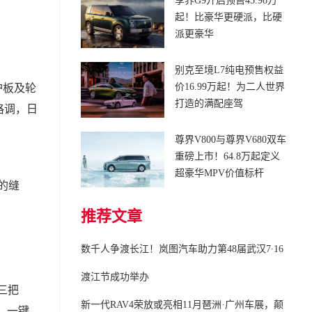
享界G9开启预售43.98万
起！比豪华更硬派，比硬
派更豪华
别克至境L7纯电预售权益
价16.99万起！为二人世界
护板及轮
打造的满配座驾
格调，日
尊界V800与尊界V680双车
重磅上市！64.8万起定义
超豪华MPV价值标杆
的缝
推荐文章
数千人争渡长江！岚图汽车助力第48届武汉7∙16
渡江节成功举办
三把
新一代RAV4荣放或亮相11月琶洲·广州车展，颠
况，一键