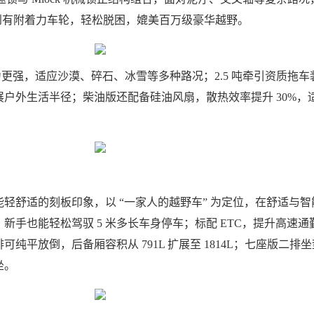
传递到有附着力车轮，轻松脱困，媲美百万级豪华越野。
地力更强，适应沙漠、碎石、冰雪等多种路况；2.5 吨牵引资质拖车
户外生活半径；柴油版还配备硅油风扇，散热效率提升 30%，
轻舒适的刻板印象，以 “一家人的越野车” 为定位，在舒适与智
新手也能轻松驾驭 5 米多长车身停车；标配 ETC，提升高速通
纯平放倒，后备厢容积从 791L 扩展至 1814L；七座版二排
坐。