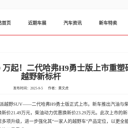
站首页
近期车展
汽车资讯
新车特卖
.49 万起！二代哈弗H9勇士版上市重塑
越野新标杆
发布时间：2025-9-5
作者：黄文虎
硬派越野SUV——二代哈弗H9勇士版正式上市。新车推出汽油与
价21.49万元，柴油动力优惠换新价23.29万元。此次上市的
现多项升级，进一步强化其“一家人的越野车”产品定位，以更全