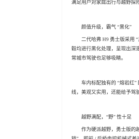
满足用户对家庭出行与越野探
颜值升级，霸气 “黑化”
二代哈弗 H9 勇士版采
毂均进行黑化处理，呈现出深
常城市驾驶也足够吸睛。
车内标配独有的 “熔岩红
线，美观又实用，还能给予驾
越野满配，“野” 性十足
作为硬派越野，勇士版的越野
锁”，即前 / 后桥电控机械式