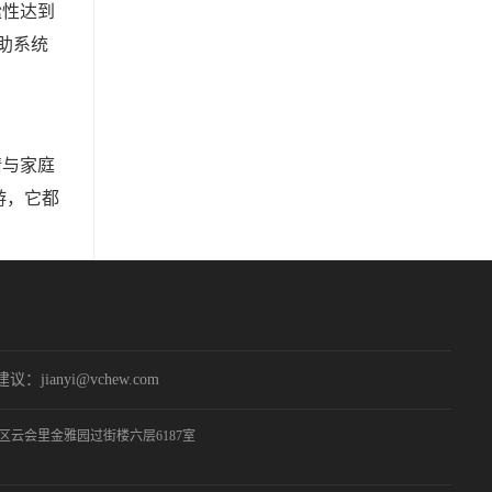
谧性达到
辅助系统
情与家庭
游，它都
：jianyi@vchew.com
云会里金雅园过街楼六层6187室