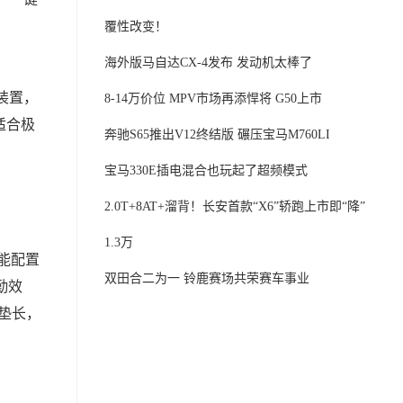
覆性改变！
海外版马自达CX-4发布 发动机太棒了
装置，
8-14万价位 MPV市场再添悍将 G50上市
适合极
奔驰S65推出V12终结版 碾压宝马M760LI
宝马330E插电混合也玩起了超频模式
2.0T+8AT+溜背！长安首款“X6”轿跑上市即“降”
1.3万
能配置
双田合二为一 铃鹿赛场共荣赛车事业
勤效
坐垫长，