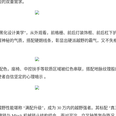
险的双重需求。
用 “黑化设计美学”，从外观看，前格栅、前后灯装饰框、前后杠下
邃神秘的气质，搭配硬朗线条，彰显出硬派越野的霸气，又不失
” 配色，座椅、中控扶手等软质区域被红色串联，搭配地脉纹理般
驶者自信坚定的心理暗示 。
性能堪称 “满配升级”，成为 30 万内的越野强者。其标配 “真
差速锁与 Mlock 机械锁止结构组合，面对泥泞、交叉轴等复杂路