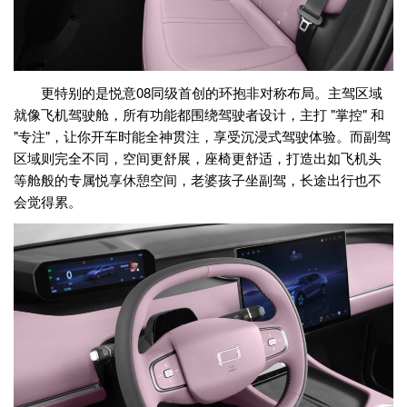
更特别的是悦意08同级首创的环抱非对称布局。主驾区域
就像飞机驾驶舱，所有功能都围绕驾驶者设计，主打 "掌控" 和
"专注"，让你开车时能全神贯注，享受沉浸式驾驶体验。而副驾
区域则完全不同，空间更舒展，座椅更舒适，打造出如飞机头
等舱般的专属悦享休憩空间，老婆孩子坐副驾，长途出行也不
会觉得累。