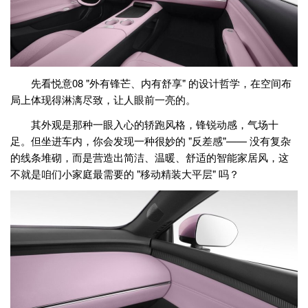
先看悦意08 "外有锋芒、内有舒享" 的设计哲学，在空间布
局上体现得淋漓尽致，让人眼前一亮的。
其外观是那种一眼入心的轿跑风格，锋锐动感，气场十
足。但坐进车内，你会发现一种很妙的 "反差感"—— 没有复杂
的线条堆砌，而是营造出简洁、温暖、舒适的智能家居风，这
不就是咱们小家庭最需要的 "移动精装大平层" 吗？