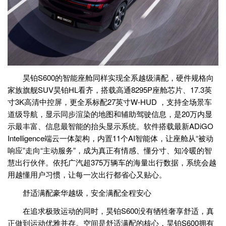
昊铂S600的智能座舱同样实现全系越级满配，硬件规格向
家族旗舰SUV昊铂HL看齐，搭载高通8295P座舱芯片、17.3英
寸3K高清中控屏，更全系标配27英寸W-HUD ，支持全场景车
道级导航，显示同步渲染的地图和辅助驾驶信息，是20万内显
示最丰富、信息最智能的抬头显示系统。软件搭载最新ADiGO
Intelligence端云一体架构，内置11个AI智能体，让座舱从“被动
响应”走向“主动服务”，成为真正有情感、懂分寸、知冷暖的智
慧出行伙伴。依托广汽超375万辆车的海量出行数据，系统会越
用越懂用户习惯，让每一次出行都省心又贴心。
舒适满配豪华越级，安全满配全程安心
在追求极致运动的同时，昊铂S600没有牺牲奢享舒适，真
正做到运动优雅并存。空间是舒适满配的核心，昊铂S600拥有