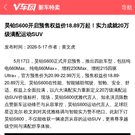
新车特卖
导航
昊铂S600开启预售权益价18.89万起！实力成就20万
级满配运动SUV
发布时间：2026-5-17
作者：黄文虎
5月17日，昊铂S600正式开启预售，推出四款车型，包括纯
电660Max、纯电660Max+、增程230Max、增程215四驱
Ultra+，官方预售价为20.99-22.99万元，预售权益价18.89-
20.89万元。昊铂S600在性能、智能辅助驾驶、智舱、安全、舒
适、权益上全面拉满，以六大满配实力重新定义20万级满配运
动SUV价值标杆。现场，昊铂S600优雅代言人、知名演员陈数
点赞新车运动锋芒与从容掌控，昊铂S600运动代言人、足球巨
星迈克尔·欧文则对其优雅格调与智能实力赞不绝口。此刻下订
昊铂S600，不仅能收获一辆凌厉从容的运动SUV，更将尊享越
级空间与满配舒享体验。