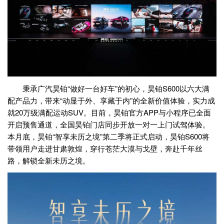
秉承广汽昊铂“做好一台好车”的初心，昊铂S600以六大满
配产品力，带来“动显于外、享藏于内”的全新价值体验，实力成
就20万级满配运动SUV。目前，昊铂官方APP与小程序已全面
开启预售通道，全国昊铂门店同步开放一对一上门试驾体验。
本月底，昊铂“智享未历之境”第二季将正式启动，昊铂S600将
带领用户走进甘肃敦煌，穿行苍茫大漠与戈壁，奔赴千年丝
路，解锁全新未历之境。