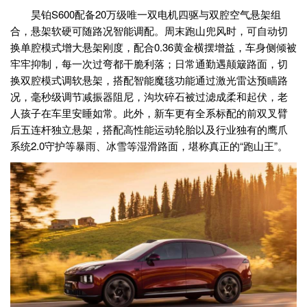
昊铂S600配备20万级唯一双电机四驱与双腔空气悬架组
合，悬架软硬可随路况智能调配。周末跑山兜风时，可自动切
换单腔模式增大悬架刚度，配合0.36黄金横摆增益，车身侧倾被
牢牢抑制，每一次过弯都干脆利落；日常通勤遇颠簸路面，切
换双腔模式调软悬架，搭配智能魔毯功能通过激光雷达预瞄路
况，毫秒级调节减振器阻尼，沟坎碎石被过滤成柔和起伏，老
人孩子在车里安睡如常。此外，新车更有全系标配的前双叉臂
后五连杆独立悬架，搭配高性能运动轮胎以及行业独有的鹰爪
系统2.0守护等暴雨、冰雪等湿滑路面，堪称真正的“跑山王”。