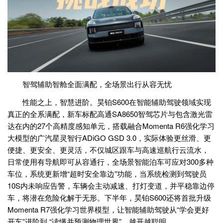
智驾辅助智舱全面满配，全场景出行从容无忧
性能之上，智慧进阶。昊铂S600在智能辅助驾驶领域实现
真正的全系满配，新车标配高通SA8650智驾芯片与包含激光雷
达在内的27个高精度感知单元，搭载融合Momenta R6强化学习
大模型的广汽星灵智行ADiGO GSD 3.0，实际体验更丝滑、更
便捷、更安全、更灵活，不仅城区跟车与高速巡航行云流水，
日常使用有导航即可从容通行，全场景智能泊车可应对300多种
车位，系统更新增“超时安全靠边”功能，当系统检测到驾驶员
10S内未响应告警，车辆会主动减速、打灯变道，并平稳靠边停
车，将潜在危险化解于无形。下半年，昊铂S600还将首批升级
Momenta R7强化学习世界模型，让智能辅助驾驶从“学会更好
开车”进阶到 “读懂并预测物理世界”，越开越聪明。