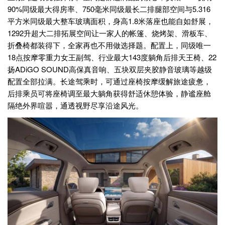
90%同级最大得房率、750毫米同级最长二排腿部空间与5.316
平方米同级最大整车玻璃面积，身高1.8米落座也能自如舒展，
1292升超大二排拓展空间让一家人的帐篷、烧烤架、滑板车、
折叠椅都装得下，全家再也不用做选择题。配置上，同级唯一
18点按摩零重力女王副驾、行业最大143度躺角后排天王椅、22
扬ADiGO SOUND高保真音响、五块双层夹胶静音玻璃等越级
配置全部拉满。长途驾乘时，可通过座椅按摩缓解旅途疲惫，
后排乘员可将座椅调至最大躺角获得舒适休憩体验，静谧座舱
隔绝外界喧嚣，通透视野尽享沿途风光。