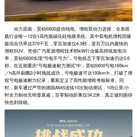
动力层面，昊铂S600提供纯电、增程双动力选择，全系搭
载行业唯一12合1高性能碳化硅电驱系统。其中双电机增程四驱
版综合功率达370千瓦，零百加速仅4.3秒，是百万以内最快的
增程SUV。凭借广汽星源增程技术85kW行业最高持续发电功
率，昊铂S600实现“亏电不亏力”，亏电状态下零百加速仍达5.6
秒。在近期重庆“亏电极速耐力测试”中，昊铂S600亏电165km
／h高环刷圈2小时挑战成功，亏电极速可达193km/h，打破了增
程亏电极速耐力纪录，重新定义了高性能增程考核标准。同
时，新车通过严苛的德国AMS连续10次制动测试，105公里/小
时全力制动无明显衰减，百零制动距离仅34.2米，真正做到跑得
快也刹得稳。