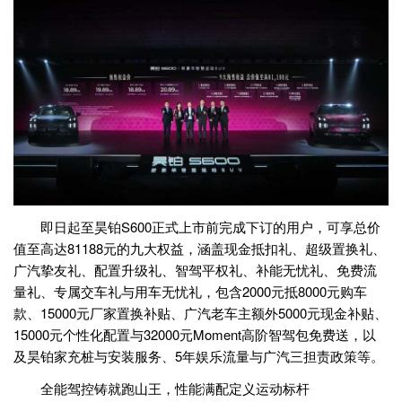
即日起至昊铂S600正式上市前完成下订的用户，可享总价
值至高达81188元的九大权益，涵盖现金抵扣礼、超级置换礼、
广汽挚友礼、配置升级礼、智驾平权礼、补能无忧礼、免费流
量礼、专属交车礼与用车无忧礼，包含2000元抵8000元购车
款、15000元厂家置换补贴、广汽老车主额外5000元现金补贴、
15000元个性化配置与32000元Moment高阶智驾包免费送，以
及昊铂家充桩与安装服务、5年娱乐流量与广汽三担责政策等。
全能驾控铸就跑山王，性能满配定义运动标杆