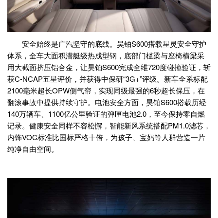
安全始终是广汽坚守的底线。昊铂S600搭载星灵安全守护
体系，全车大面积潜艇级热成型钢，底部门槛梁与座椅横梁采
用大截面挤压铝合金，让昊铂S600完成全维720度碰撞验证，斩
获C-NCAP五星评价，并获得中保研“3G+”评级。新车全系标配
2100毫米超长OPW侧气帘，实现同级最强的6秒超长保压，在
翻滚事故中提供持续守护。电池安全方面，昊铂S600搭载历经
140万辆车、1100亿公里验证的弹匣电池2.0，至今保持零自燃
记录。健康安全同样不容松懈，智能新风系统搭配PM1.0滤芯，
内饰VOC标准比国标严格十倍，为孩子、宝妈等人群营造一片
纯净自由空间。