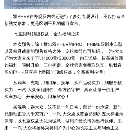
双PHEV在外观及内饰还进行了多处专属设计，不仅打造全
新视觉形象，更是区别平凡的醒目宣言。
七重限时顶级权益，全系福利拉满
本次预售，除了推出双PHEV的PRO、PRIME双版本车型
以及极具诚意的预售价格之外，宠粉权益也再加码，一汽-大众
还为大家带来了下订1000元抵3000元、购车送桩、超高保值回
购福利、限时升舱、三电担责、金牌管家免费取送车、酷我音
乐VIP年卡尊享等七重限时顶级权益，全系福利拉满！
从购车、充电，到用车、换车，从产品硬实力，到服务软
实力，一汽-大众全程陪伴、全方位守护，真正让每一位用户，
买车放心、开车安心、用车省心！
买混动，选大众，这不是一句口号，而是一份承诺。新时
代混动正驶入千家万户，一汽-大众愿以黄金超混的五大标准为
保障，以七重权益大礼为诚意，做用户最长情的出行伙伴。未
来，一汽-大众将始终秉持用户为中心的长期主义与利他主义，