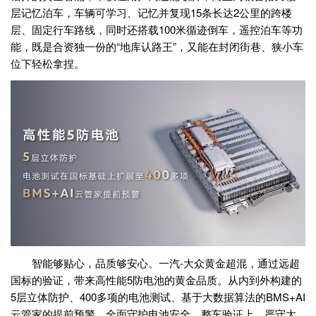
层记忆泊车，车辆可学习、记忆并复现15条长达2公里的跨楼
层、固定行车路线，同时还搭载100米循迹倒车，遥控泊车等功
能，既是合资独一份的“地库认路王”，又能在封闭街巷、狭小车
位下轻松拿捏。
智能够贴心，品质够安心。一汽-大众黄金超混，通过远超
国标的验证，带来高性能5防电池的黄金品质。从内到外构建的
5层立体防护、400多项的电池测试、基于大数据算法的BMS+AI
云管家的提前预警，全面守护电池安全。整车验证上，严守大