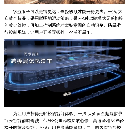
续航够长可以走得更远，驾控够顺才能开得更爽。一汽-大
众黄金超混，采用聪明的混动策略，带来4种驾驶模式无感切换
的黄金驾控，再加上控制系统对驾驶意图的自动识别、防晕滑
行控制系统，让用户开着无顿挫，坐着不晕车。
为让用户获得更轻松的智能体验。一汽-大众黄金超混搭载
行云智能辅助驾驶，带来2公里跨楼层放心停、高速全程NOA轻
松开的黄金智能，不仅让用户高速能歇脚，而且同级首搭跨楼